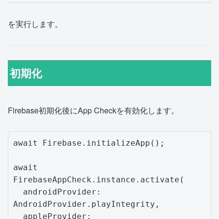
を実行します。
初期化
Firebase初期化後にApp Checkを有効化します。
await Firebase.initializeApp();

await 
FirebaseAppCheck.instance.activate(

  androidProvider: 
AndroidProvider.playIntegrity,

  appleProvider: 