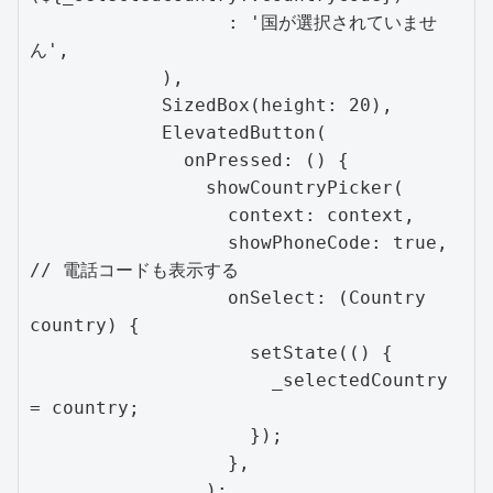
                  : '国が選択されていませ
ん',

            ),

            SizedBox(height: 20),

            ElevatedButton(

              onPressed: () {

                showCountryPicker(

                  context: context,

                  showPhoneCode: true, 
// 電話コードも表示する

                  onSelect: (Country 
country) {

                    setState(() {

                      _selectedCountry 
= country;

                    });

                  },

                );
