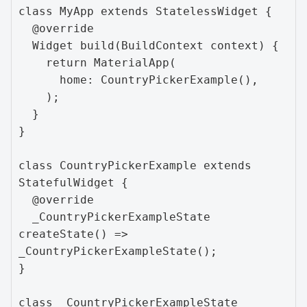
class MyApp extends StatelessWidget {

  @override

  Widget build(BuildContext context) {

    return MaterialApp(

      home: CountryPickerExample(),

    );

  }

}

class CountryPickerExample extends 
StatefulWidget {

  @override

  _CountryPickerExampleState 
createState() => 
_CountryPickerExampleState();

}

class _CountryPickerExampleState 