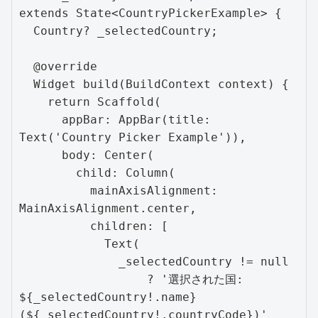
extends State<CountryPickerExample> {

  Country? _selectedCountry;

  @override

  Widget build(BuildContext context) {

    return Scaffold(

      appBar: AppBar(title: 
Text('Country Picker Example')),

      body: Center(

        child: Column(

          mainAxisAlignment: 
MainAxisAlignment.center,

          children: [

            Text(

              _selectedCountry != null

                  ? '選択された国: 
${_selectedCountry!.name} 
(${_selectedCountry!.countryCode})'
