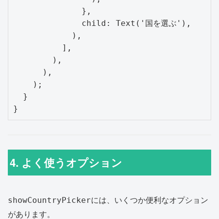
              },

              child: Text('国を選ぶ'),

            ),

          ],

        ),

      ),

    );

  }

}
4. よく使うオプション
には、いくつか便利なオプション
showCountryPicker
があります。