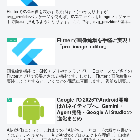
FlutterでSVG画像を表示する方法はいくつかありますが、
svg_providerパッケージを使えば、SVGファイルをImageウィジェッ
トで簡単に扱えるようになります。 ここでは、svg_providerの基本的
な使い方と、コ...
Flutterで画像編集を手軽に実現！
Flutter
「pro_image_editor」
画像編集機能は、SNSアプリやカメラアプリ、Eコマースなど多くの
Flutterアプリで必要とされる機能です。しかし、Flutterで画像編集を
実装しようとすると、いくつかの課題に直面します。 複雑なUI実装
が必要になる プラ...
Google I/O 2026でAndroid開発
AI
はAIネイティブへ。Gemini・
Agent開発・Google AI Studioの
進化まとめ
AIの進化によって、これまでの「AIがちょっとコードの続きを書いて
くれる」レベルから、「AIがAndroidプロジェクトを理解し、自律的
にアプリを作り、ブラウザから直接テスト配信までやってのける」と