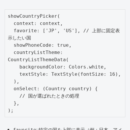
showCountryPicker(

  context: context,

  favorite: ['JP', 'US'], // 上部に固定表
示したい国

  showPhoneCode: true,

  countryListTheme: 
CountryListThemeData(

    backgroundColor: Colors.white,

    textStyle: TextStyle(fontSize: 16),

  ),

  onSelect: (Country country) {

    // 国が選ばれたときの処理

  },

);
: 特定の国を上部に表示（例：日本、アメ
favorite