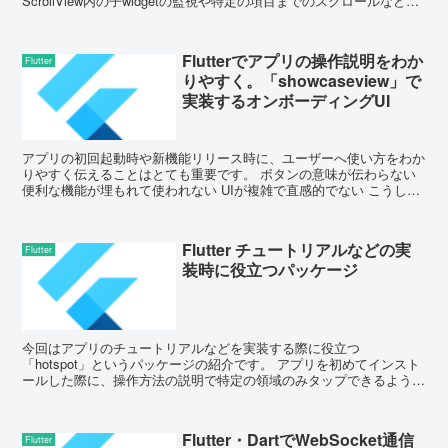
ScrollView内の子widgetの監視や特定の項目までのスクロールなど、
Sc...
Flutterでアプリの操作説明をわか
Flutter
りやすく。「showcaseview」で
実装するオンボーディングUI
アプリの初回起動時や新機能リリース時に、ユーザーへ使い方をわか
りやすく伝えることはとても重要です。 ボタンの意味が伝わらない
便利な機能が埋もれて使われない UIが複雑で直感的でない こうした
課題を解決するため...
Flutter チュートリアルなどの実
Flutter
装時に役立つパッケージ
今回はアプリのチュートリアルなどを実装する際に役立つ
「hotspot」というパッケージの紹介です。 アプリを初めてインスト
ールした際に、操作方法の説明で特定の領域のみタップできるような
作りで操作説明をするようなアプリがあるか...
Flutter・DartでWebSocket通信
Flutter