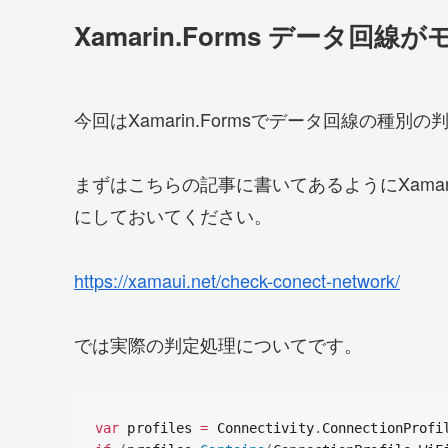
Xamarin.Forms データ回
今回はXamarin.Formsでデータ回線の種
まずはこちらの記事に書いてあるようにXamari
にしておいてください。
https://xamaui.net/check-conect-network/
では実際の判定処理についてです。
var
 profiles 
=
 Connectivity
.
ConnectionProfi