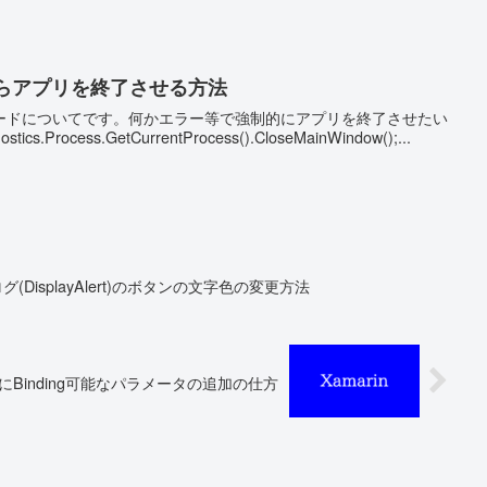
コードからアプリを終了させる方法
ードについてです。何かエラー等で強制的にアプリを終了させたい
.Diagnostics.Process.GetCurrentProcess().CloseMainWindow();...
ログ(DisplayAlert)のボタンの文字色の変更方法
verterにBinding可能なパラメータの追加の仕方