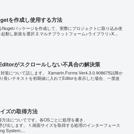
にNugetを作成し使用する方法
で使えるNugetパッケージを作成して、実際にプロジェクトに取り込み使
ってみます。 1.VisualStudioを起動し新規を選択 2.マルチプラットフォーム>ライブラリ>X...
iOSでEditorがスクロールしない不具合の解決策
rin.Forms Ver4.3.0.908675以降か
囲より長いテキストを初期値に入れてEditorを表示した場合、一度改
画面サイズの取得方法
得方法についてです。各OSごとに処理を書き、
イズを取得する処理のインターフェース
ジェクトに用意 using System;...