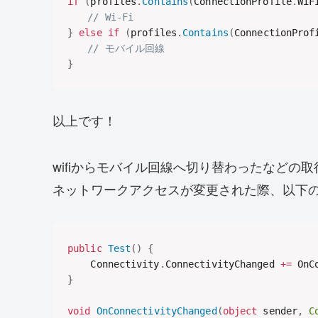
if
(
profiles
.
Contains
(
ConnectionProfile
.
WiF
// Wi-Fi
}
else
if
(
profiles
.
Contains
(
ConnectionProf
// モバイル回線
}
以上です！
wifiからモバイル回線へ切り替わったなどの取
ネットワークアクセスが変更された際、以下
public
Test
(
)
{
    Connectivity
.
ConnectivityChanged 
+=
 OnC
}
void
OnConnectivityChanged
(
object
 sender
,
C