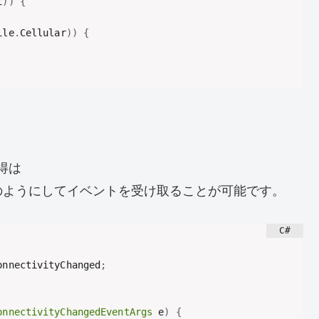
i
)
)
{
ile
.
Cellular
)
)
{
得は
のようにしてイベントを受け取ることが可能です。
onnectivityChanged
;
onnectivityChangedEventArgs
 e
)
{