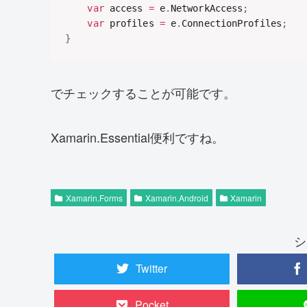
var
 access 
=
 e
.
NetworkAccess
;
var
 profiles 
=
 e
.
ConnectionProfiles
;
}
でチェックすることが可能です。
Xamarin.Essential便利ですね。
Xamarin.Forms
Xamarin.Android
Xamarin
シ
Twitter
Pocket