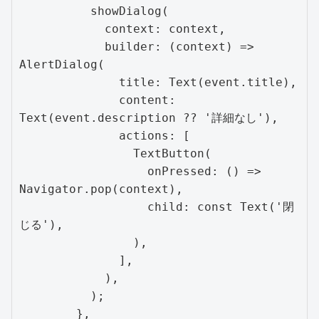
          showDialog(

            context: context,

            builder: (context) => 
AlertDialog(

              title: Text(event.title),

              content: 
Text(event.description ?? '詳細なし'),

              actions: [

                TextButton(

                  onPressed: () => 
Navigator.pop(context),

                  child: const Text('閉
じる'),

                ),

              ],

            ),

          );

        },
