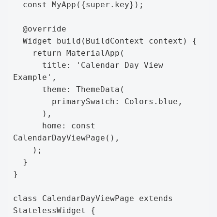
  const MyApp({super.key});

  @override

  Widget build(BuildContext context) {

    return MaterialApp(

      title: 'Calendar Day View 
Example',

      theme: ThemeData(

        primarySwatch: Colors.blue,

      ),

      home: const 
CalendarDayViewPage(),

    );

  }

}

class CalendarDayViewPage extends 
StatelessWidget {
