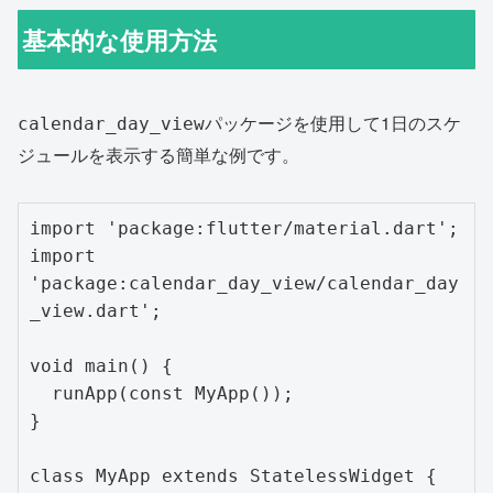
基本的な使用方法
パッケージを使用して1日のスケ
calendar_day_view
ジュールを表示する簡単な例です。
import 'package:flutter/material.dart';

import 
'package:calendar_day_view/calendar_day
_view.dart';

void main() {

  runApp(const MyApp());

}

class MyApp extends StatelessWidget {
