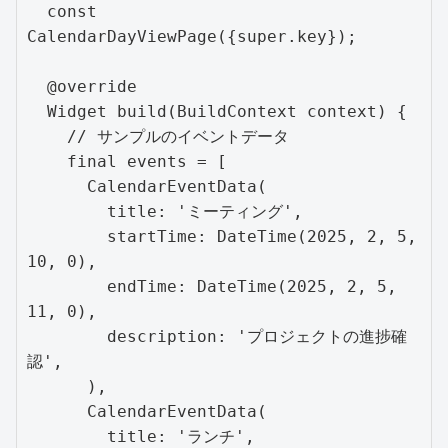
  const 
CalendarDayViewPage({super.key});

  @override

  Widget build(BuildContext context) {

    // サンプルのイベントデータ

    final events = [

      CalendarEventData(

        title: 'ミーティング',

        startTime: DateTime(2025, 2, 5, 
10, 0),

        endTime: DateTime(2025, 2, 5, 
11, 0),

        description: 'プロジェクトの進捗確
認',

      ),

      CalendarEventData(

        title: 'ランチ',
