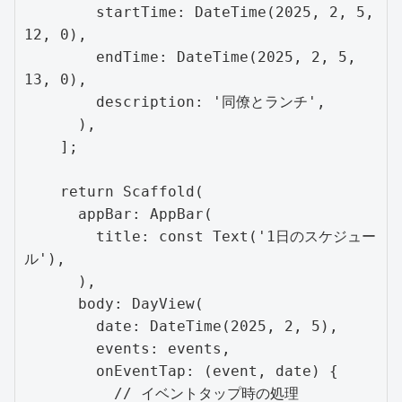
        startTime: DateTime(2025, 2, 5, 
12, 0),

        endTime: DateTime(2025, 2, 5, 
13, 0),

        description: '同僚とランチ',

      ),

    ];

    return Scaffold(

      appBar: AppBar(

        title: const Text('1日のスケジュー
ル'),

      ),

      body: DayView(

        date: DateTime(2025, 2, 5),

        events: events,

        onEventTap: (event, date) {

          // イベントタップ時の処理
