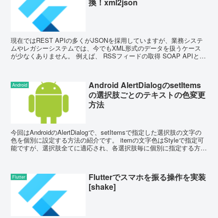
換！xml2json
現在ではREST APIの多くがJSONを採用していますが、業務システ
ムやレガシーシステムでは、今でもXML形式のデータを扱うケース
が少なくありません。 例えば、 RSSフィードの取得 SOAP APIとの
連携 ...
Android AlertDialogのsetItems
Android
の選択肢ごとのテキストの色変更
方法
今回はAndroidのAlertDialogで、setItemsで指定した選択肢の文字の
色を個別に設定する方法の紹介です。 itemの文字色はStyleで指定可
能ですが、選択肢全てに適応され、各選択肢毎に個別に指定する方法
が見つかり...
Flutterでスマホを振る操作を実装
Flutter
[shake]