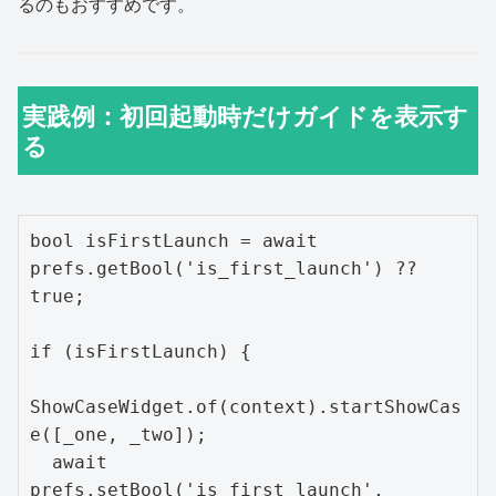
るのもおすすめです。
実践例：初回起動時だけガイドを表示す
る
bool isFirstLaunch = await 
prefs.getBool('is_first_launch') ?? 
true;

if (isFirstLaunch) {

ShowCaseWidget.of(context).startShowCas
e([_one, _two]);

  await 
prefs.setBool('is_first_launch', 