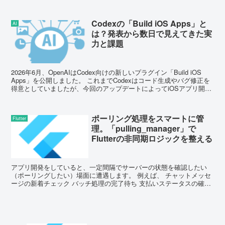
最新SDKに加え、言語、フレー...
Codexの「Build iOS Apps」と
AI
は？発表から数日で見えてきた実
力と課題
2026年6月、OpenAIはCodex向けの新しいプラグイン「Build iOS
Apps」を公開しました。 これまでCodexはコード生成やバグ修正を
得意としていましたが、今回のアップデートによってiOSアプリ開発
そのものをAI...
ポーリング処理をスマートに管
Flutter
理。「pulling_manager」で
Flutterの非同期ロジックを整える
アプリ開発をしていると、一定間隔でサーバーの状態を確認したい
（ポーリングしたい）場面に遭遇します。 例えば、 チャットメッセ
ージの新着チェック バッチ処理の完了待ち 支払いステータスの確認
こういったケー...