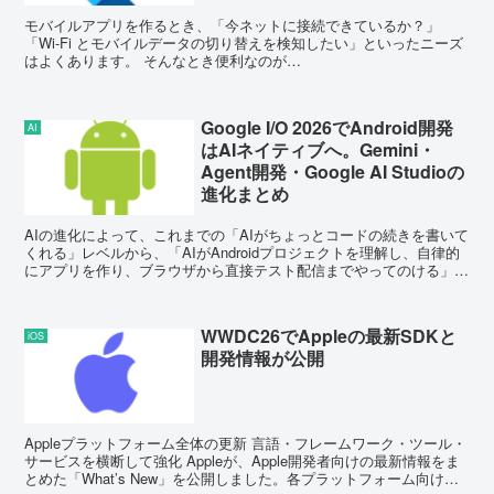
モバイルアプリを作るとき、「今ネットに接続できているか？」
「Wi-Fi とモバイルデータの切り替えを検知したい」といったニーズ
はよくあります。 そんなとき便利なのが
internet_connection_checker_plus ...
Google I/O 2026でAndroid開発
AI
はAIネイティブへ。Gemini・
Agent開発・Google AI Studioの
進化まとめ
AIの進化によって、これまでの「AIがちょっとコードの続きを書いて
くれる」レベルから、「AIがAndroidプロジェクトを理解し、自律的
にアプリを作り、ブラウザから直接テスト配信までやってのける」と
いう、いわゆるAgentic（自律エージ...
WWDC26でAppleの最新SDKと
iOS
開発情報が公開
Appleプラットフォーム全体の更新 言語・フレームワーク・ツール・
サービスを横断して強化 Appleが、Apple開発者向けの最新情報をま
とめた「What’s New」を公開しました。各プラットフォーム向けの