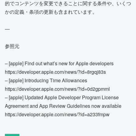
的でコンテンツを変更できることに関する条件や、いくつ
かの定義・条項の更新も含まれています。
—
参照元
– [apple] Find out what’s new for Apple developers
https://developer.apple.com/news/?id=8rgqj83s
– [apple] Introducing Time Allowances
https://developer.apple.com/news/?id=0d2gpmml
– [apple] Updated Apple Developer Program License
Agreement and App Review Guidelines now available
https://developer.apple.com/news/?id=a233fmpw