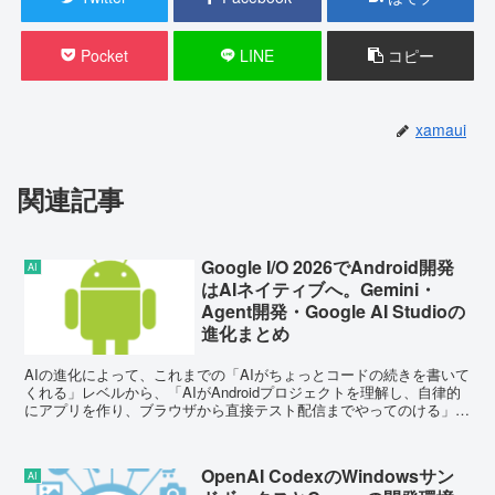
Pocket
LINE
コピー
xamaui
関連記事
Google I/O 2026でAndroid開発
AI
はAIネイティブへ。Gemini・
Agent開発・Google AI Studioの
進化まとめ
AIの進化によって、これまでの「AIがちょっとコードの続きを書いて
くれる」レベルから、「AIがAndroidプロジェクトを理解し、自律的
にアプリを作り、ブラウザから直接テスト配信までやってのける」と
いう、いわゆるAgentic（自律エージ...
OpenAI CodexのWindowsサン
AI