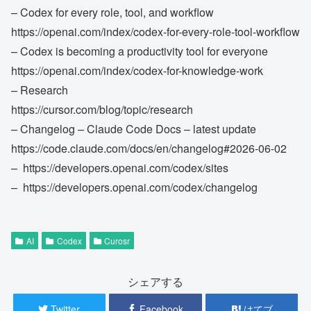
– Codex for every role, tool, and workflow
https://openai.com/index/codex-for-every-role-tool-workflow
– Codex is becoming a productivity tool for everyone
https://openai.com/index/codex-for-knowledge-work
– Research
https://cursor.com/blog/topic/research
– Changelog – Claude Code Docs – latest update
https://code.claude.com/docs/en/changelog#2026-06-02
– https://developers.openai.com/codex/sites
–
https://developers.openai.com/codex/changelog
AI
Codex
Curosr
シェアする
Twitter
Facebook
はてブ