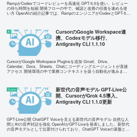
RampがCodexでコードレビューを高速化 GPT-5.5を使い、レビュー
の待ち時間を短縮 開発フローの中で、確認と改善の往復を速める使
い方 OpenAIの紹介記事では、RampのエンジニアがCodexとGPT-5.5
を使ってコードレビュ...
CursorのGoogle Workspace連
AI
携、Codexモデル移行、
Antigravity CLI 1.1.10
CursorがGoogle Workspace Pluginsを追加 Gmail、Drive、
Calendar、Docs、Sheets、Chatにコーディングエージェントが直接
アクセス 開発環境の中で業務コンテキストを扱う自動化が進みます
...
新世代の音声モデル GPT-Live公
Curosr
開、CursorがGrok 4.5導入、
Antigravity CLI 1.1.0更新
GPT-Live公開 ChatGPT Voiceを支える新世代の音声モデル 自然な人
間とAIの音声対話を強化 OpenAIがGPT-Liveを発表しました。新世代
の音声モデルとして位置付けられており、ChatGPT Voiceの基盤とし
て提...