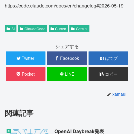
https://code.claude.com/docs/en/changelog#2026-05-19
AI
ClaudeCode
Curosr
Gemini
シェアする
Twitter
Facebook
はてブ
Pocket
LINE
コピー
xamaui
関連記事
OpenAI Daybreak発表
AI