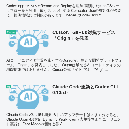
Codex app 26.616でRecord and Replayを追加 実演したmacOSワー
クフローを再利用可能なスキルに変換 Computer Useの有効化が必要
で、提供地域には制限があります OpenAIはCodex app 2...
Cursor、GitHub対抗サービス
Curosr
「Origin」を発表
AIコードエディタ市場を牽引するCursorが、新たな開発プラットフォ
ーム「Origin」を発表しました。 Originは単なるAIコードエディタの
機能拡張ではありません。 Cursor公式サイトでは、 "A git ...
Claude Code更新とCodex CLI
AI
0.135.0
Claude Code v2.1.154 概要 今回のアップデートは大きく分けると、
Claude Opus 4.8対応 Dynamic Workflows（大規模マルチエージェン
ト実行） Fast Modeの価格改善 A...