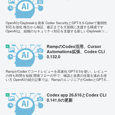
OpenAIがDaybreakを発表 Codex SecurityとGPT-5.5-Cyberで脆弱性
対応を強化 検出から検証、修正までを大規模に支援する構成です
OpenAIは、組織のセキュリティ対応を支援する新しいDaybreakツー
ル...
RampのCodex活用、Cursor
AI
Automations拡張、Codex CLI
0.132.0
RampがCodexでコードレビューを高速化 GPT-5.5を使い、レビュー
の待ち時間を短縮 開発フローの中で、確認と改善の往復を速める使
い方 OpenAIの紹介記事では、RampのエンジニアがCodexとGPT-5.5
を使ってコードレビュ...
Codex app 26.616とCodex CLI
AI
0.141.0の更新