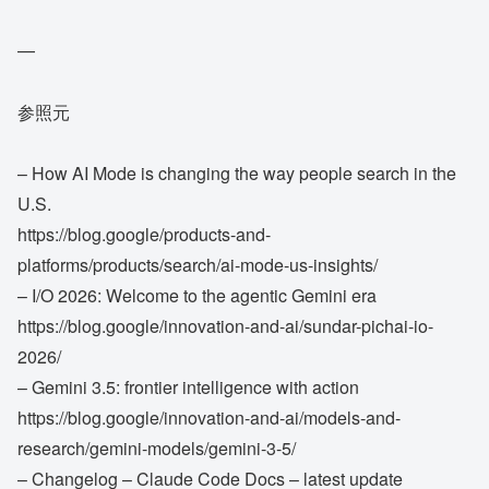
—
参照元
– How AI Mode is changing the way people search in the
U.S.
https://blog.google/products-and-
platforms/products/search/ai-mode-us-insights/
– I/O 2026: Welcome to the agentic Gemini era
https://blog.google/innovation-and-ai/sundar-pichai-io-
2026/
– Gemini 3.5: frontier intelligence with action
https://blog.google/innovation-and-ai/models-and-
research/gemini-models/gemini-3-5/
– Changelog – Claude Code Docs – latest update