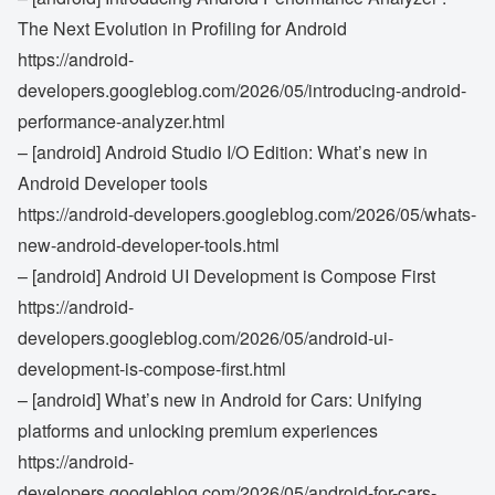
The Next Evolution in Profiling for Android
https://android-
developers.googleblog.com/2026/05/introducing-android-
performance-analyzer.html
– [android] Android Studio I/O Edition: What’s new in
Android Developer tools
https://android-developers.googleblog.com/2026/05/whats-
new-android-developer-tools.html
– [android] Android UI Development is Compose First
https://android-
developers.googleblog.com/2026/05/android-ui-
development-is-compose-first.html
– [android] What’s new in Android for Cars: Unifying
platforms and unlocking premium experiences
https://android-
developers.googleblog.com/2026/05/android-for-cars-