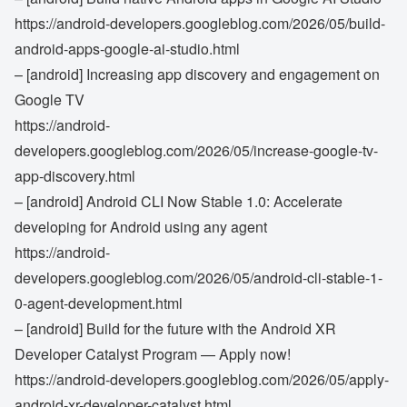
https://android-developers.googleblog.com/2026/05/build-
android-apps-google-ai-studio.html
– [android] Increasing app discovery and engagement on
Google TV
https://android-
developers.googleblog.com/2026/05/increase-google-tv-
app-discovery.html
– [android] Android CLI Now Stable 1.0: Accelerate
developing for Android using any agent
https://android-
developers.googleblog.com/2026/05/android-cli-stable-1-
0-agent-development.html
– [android] Build for the future with the Android XR
Developer Catalyst Program — Apply now!
https://android-developers.googleblog.com/2026/05/apply-
android-xr-developer-catalyst.html