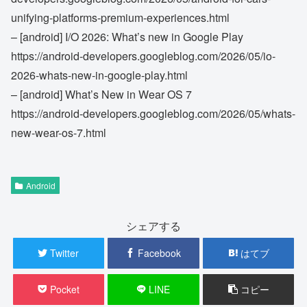
unifying-platforms-premium-experiences.html
– [android] I/O 2026: What’s new in Google Play
https://android-developers.googleblog.com/2026/05/io-
2026-whats-new-in-google-play.html
– [android] What’s New in Wear OS 7
https://android-developers.googleblog.com/2026/05/whats-
new-wear-os-7.html
Android
シェアする
Twitter
Facebook
はてブ
Pocket
LINE
コピー