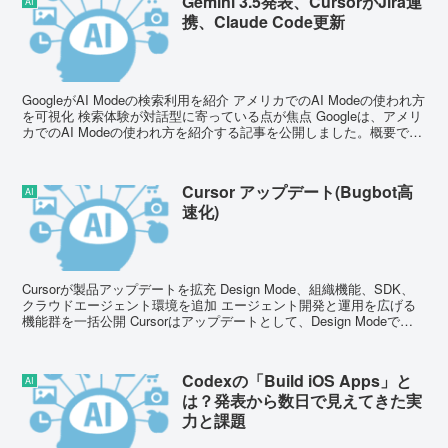
Gemini 3.5発表、CursorがJira連
AI
携、Claude Code更新
GoogleがAI Modeの検索利用を紹介 アメリカでのAI Modeの使われ方
を可視化 検索体験が対話型に寄っている点が焦点 Googleは、アメリ
カでのAI Modeの使われ方を紹介する記事を公開しました。概要で
は、検索の周辺にさまざ...
Cursor アップデート(Bugbot高
AI
速化)
Cursorが製品アップデートを拡充 Design Mode、組織機能、SDK、
クラウドエージェント環境を追加 エージェント開発と運用を広げる
機能群を一括公開 Cursorはアップデートとして、Design Modeでの
ビジュアルプロンプト...
Codexの「Build iOS Apps」と
AI
は？発表から数日で見えてきた実
力と課題