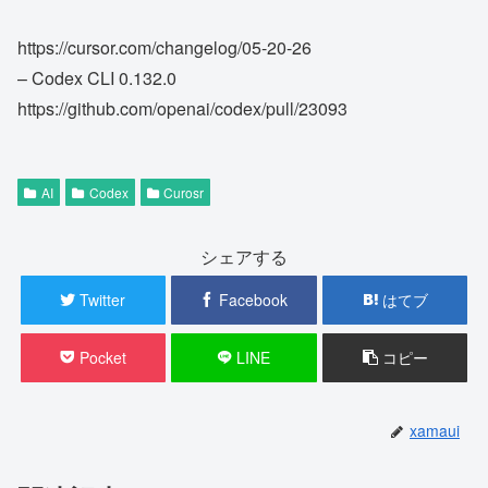
https://cursor.com/changelog/05-20-26
– Codex CLI 0.132.0
https://github.com/openai/codex/pull/23093
AI
Codex
Curosr
シェアする
Twitter
Facebook
はてブ
Pocket
LINE
コピー
xamaui