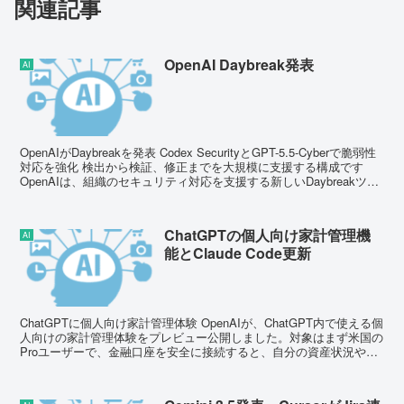
関連記事
OpenAI Daybreak発表
AI
OpenAIがDaybreakを発表 Codex SecurityとGPT-5.5-Cyberで脆弱性
対応を強化 検出から検証、修正までを大規模に支援する構成です
OpenAIは、組織のセキュリティ対応を支援する新しいDaybreakツー
ル...
ChatGPTの個人向け家計管理機
AI
能とClaude Code更新
ChatGPTに個人向け家計管理体験 OpenAIが、ChatGPT内で使える個
人向けの家計管理体験をプレビュー公開しました。対象はまず米国の
Proユーザーで、金融口座を安全に接続すると、自分の資産状況や目
標、優先順位に沿ったAIの分析や助...