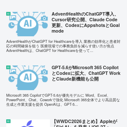
実務利用を意識した改善が多数追...
AdventHealthのChatGPT導入、
AI
Cursor研究公開、Claude Code
更新、CodexにAppshotsとGoal
mode
AdventHealthがChatGPT for Healthcareを導入 業務の効率化と患者対
応の時間確保を狙う 医療現場での事務負担を減らす使い方が焦点
AdventHealthは、ChatGPT for Healthcareを使って...
GPT-5.6がMicrosoft 365 Copilot
AI
とCodexに拡大、ChatGPT Work
とClaude新機能も公開
Microsoft 365 CopilotでGPT-5.6が優先モデルに Word、Excel、
PowerPoint、Chat、Coworkで強化 Microsoft 365全体でより高品質な
生成と作業支援を提供 OpenAIは、GPT-5...
【WWDC2026まとめ】Appleが
AI
「Siri AI」を発表！iOS 27・