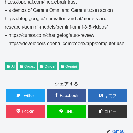
https://openai.com/index/braintrust
– 9 demos of Gemini Omni and Gemini 3.5 in action
https://blog.google/innovation-and-ai/models-and-
research/gemini-models/gemini-omni-3-5-videos/
– https://cursor.com/changelog/auto-review
– https://developers.openai.com/codex/app/computer-use
AI
Codex
Curosr
Gemini
シェアする
Twitter
Facebook
はてブ
Pocket
LINE
コピー
xamaui