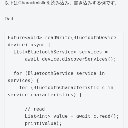
以下はCharacteristicを読み込み、書き込みする例です。
Dart
Future<void> readWrite(BluetoothDevice 
device) async {

  List<BluetoothService> services =

      await device.discoverServices();

  for (BluetoothService service in 
services) {

    for (BluetoothCharacteristic c in 
service.characteristics) {

      // read

      List<int> value = await c.read();

      print(value);
