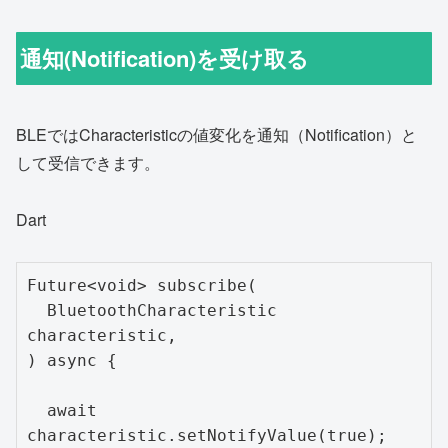
通知(Notification)を受け取る
BLEではCharacteristicの値変化を通知（Notification）と
して受信できます。
Dart
Future<void> subscribe(

  BluetoothCharacteristic 
characteristic,

) async {

  await 
characteristic.setNotifyValue(true);
