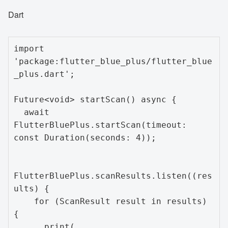
Dart
import 
'package:flutter_blue_plus/flutter_blue
_plus.dart';

Future<void> startScan() async {

  await 
FlutterBluePlus.startScan(timeout: 
const Duration(seconds: 4));

FlutterBluePlus.scanResults.listen((res
ults) {

    for (ScanResult result in results) 
{

      print(
