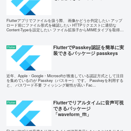
Flutterアプリでファイルを扱う際、 画像かどうか判定したい アップ
ロード前にファイル形式を確認したい HTTPリクエストに適切な
Content-Typeを設定したい ファイル拡張子からMIMEタイプを取得
し...
FlutterでPasskey認証を簡単に実
Flutter
装できるパッケージ passkeys
近年、Apple・Google・Microsoftが推進している認証方式として注目
を集めているのが Passkey（パスキー） です。 Passkeyを利用する
と、 パスワード不要 フィッシング耐性が高い Fac...
Flutterでリアルタイムに音声可視
Flutter
できるパッケージ
「waveform_fft」