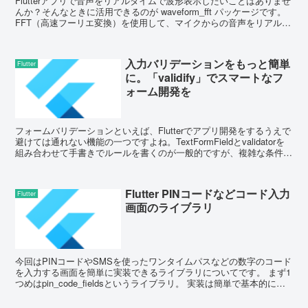
Flutterアプリで音声をリアルタイムで波形表示したいことはありませ
んか？そんなときに活用できるのが waveform_fft パッケージです。
FFT（高速フーリエ変換）を使用して、マイクからの音声をリアルタ
イムで可視化できます。 ...
入力バリデーションをもっと簡単
Flutter
に。「validify」でスマートなフ
ォーム開発を
フォームバリデーションといえば、Flutterでアプリ開発をするうえで
避けては通れない機能の一つですよね。TextFormFieldとvalidatorを
組み合わせて手書きでルールを書くのが一般的ですが、複雑な条件が
重なるとコードがゴチャ...
Flutter PINコードなどコード入力
Flutter
画面のライブラリ
今回はPINコードやSMSを使ったワンタイムパスなどの数字のコード
を入力する画面を簡単に実装できるライブラリについてです。 まず1
つめはpin_code_fieldsというライブラリ。 実装は簡単で基本的にコ
ード入力に...